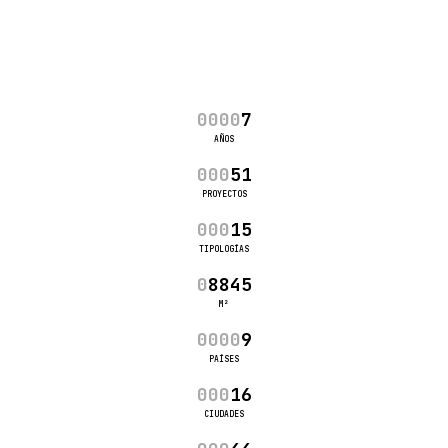
0
0
0
0
7
AÑOS
0
0
0
5
1
PROYECTOS
0
0
0
1
5
TIPOLOGÍAS
0
8
8
4
5
M²
0
0
0
0
9
PAÍSES
0
0
0
1
6
CIUDADES